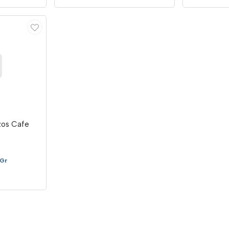
zos Cafe
9Gr