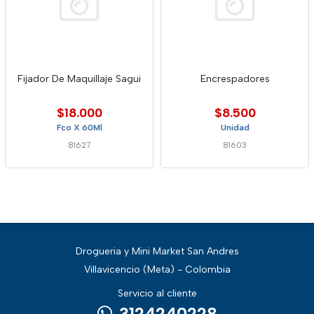
Fijador De Maquillaje Sagui
Encrespadores
$18.000
$8.500
Fco X 60Ml
Unidad
81627
81603
Drogueria y Mini Market San Andres
Villavicencio (Meta) - Colombia
Servicio al cliente
3124240228