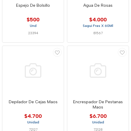
Espejo De Bolsillo
Agua De Rosas
$500
$4.000
Und
Sagui Fras X 60Ml
23394
81567
Depilador De Cejas Maos
Encrespador De Pestanas
Maos
$4.700
$6.700
Unidad
Unidad
72127
72128