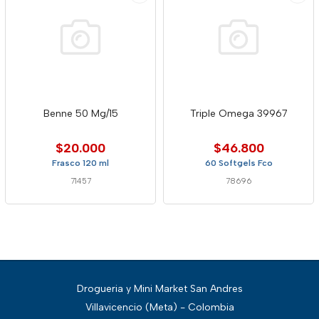
Benne 50 Mg/15
Triple Omega 39967
$20.000
$46.800
Frasco 120 ml
60 Softgels Fco
71457
78696
Drogueria y Mini Market San Andres
Villavicencio (Meta) - Colombia