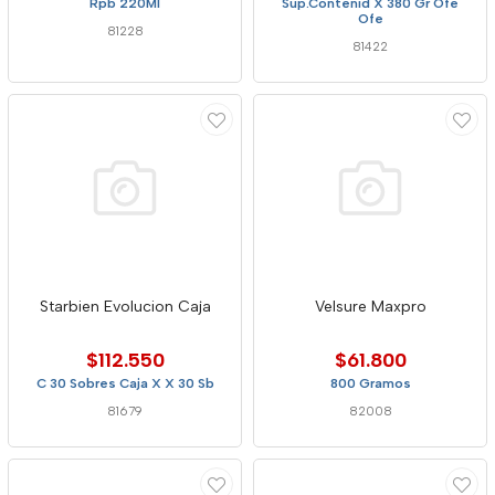
Rpb 220Ml
Sup.Contenid X 380 Gr Ofe
Ofe
81228
81422
Starbien Evolucion Caja
Velsure Maxpro
$112.550
$61.800
C 30 Sobres Caja X X 30 Sb
800 Gramos
81679
82008