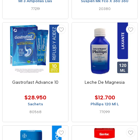
Ml 3 Ampollas Llas
Suspen Mk Fco X 360 360
77219
20380
Gastrofast Advance 10
Leche De Magnesia
$28.950
$12.700
Sachets
Phillips 120 Ml L
80568
77099