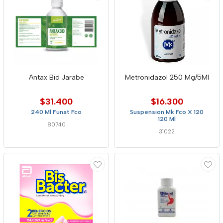
Antax Bid Jarabe
Metronidazol 250 Mg/5Ml
$31.400
$16.300
240 Ml Funat Fco
Suspension Mk Fco X 120
120 Ml
80740
31022