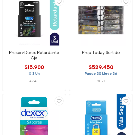
Preserv.Durex Retardante
Prep.Today Surtido
Cja
$15.900
$529.450
X 3 Un
Pague 30 Lleve 36
47143
80711