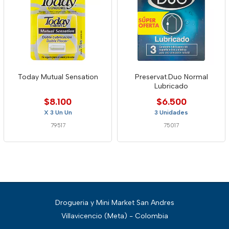
Today Mutual Sensation
Preservat.Duo Normal
Lubricado
$8.100
$6.500
X 3 Un Un
3 Unidades
79517
75017
Drogueria y Mini Market San Andres
Villavicencio (Meta) - Colombia