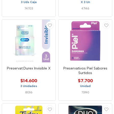
3 Uds Caja
X 3 Un
74703
47146
Preservat.Durex Invisible X
Preservativos Piel Sabores
Surtidos
$14.600
$7.700
3 Unidades
Unidad
81316
73190