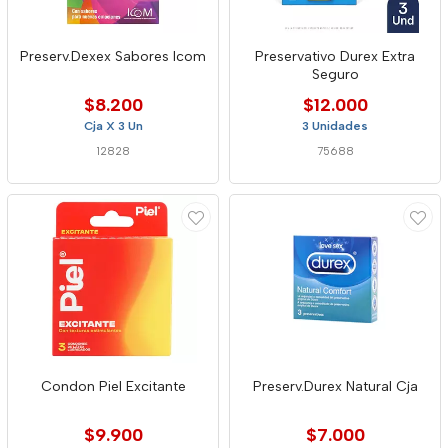
Preserv.Dexex Sabores Icom
Preservativo Durex Extra
Seguro
$8.200
$12.000
Cja X 3 Un
3 Unidades
12828
75688
Condon Piel Excitante
Preserv.Durex Natural Cja
$9.900
$7.000