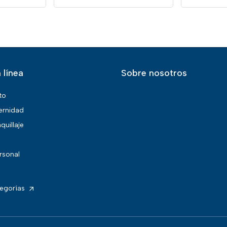
 línea
Sobre nosotros
to
ernidad
quillaje
rsonal
tegorías