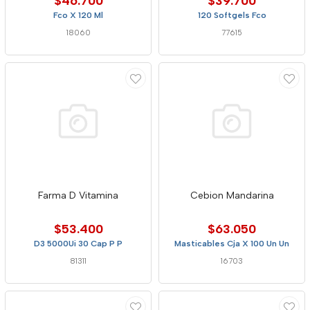
$46.700
$39.700
Fco X 120 Ml
120 Softgels Fco
18060
77615
Farma D Vitamina
Cebion Mandarina
$53.400
$63.050
D3 5000Ui 30 Cap P P
Masticables Cja X 100 Un Un
81311
16703