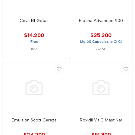
Cevit Nf Gotas
Biotina Advanced 900
$14.200
$35.300
Fras
Mg 60 Capsulas Ic Cj Cj
81661
77668
Emulsion Scott Cereza
Roxidil Vit C Mast Nar
$24.200
$51.800