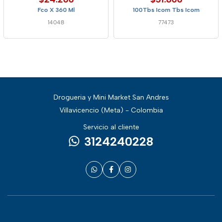
Fco X 360 Ml
100Tbs Icom Tbs Icom
14048
77473
Drogueria y Mini Market San Andres
Villavicencio (Meta) - Colombia
Servicio al cliente
3124240228