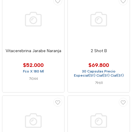
Vitacerebrina Jarabe Naranja
2 Shot B
$52.000
$69.800
Fco X 180 Ml
30 Capsulas Precio
Especial(Sf) Cial(Sf) Cial(Sf)
71044
79611