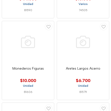
Unidad
Varios
81590
74505
Monederos Figuras
Aretes Largos Acerro
$10.000
$6.700
Unidad
Unidad
81606
81579