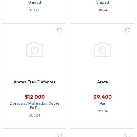
Unidad
Unidad
81575
81594
Aretes Tres Elefantes
Arete
$12.000
$9.400
Dorados / Plateados Cover
Par
Pa Pa
75634
80284