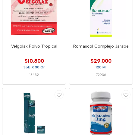
Velgolax Polvo Tropical
Romascol Complejo Jarabe
$10.800
$29.000
Sob X 30 Gr
120 Ml
13432
72936