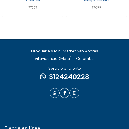
X 360 Ml
Phillips 120 Ml L
77377
77099
Drogueria y Mini Market San Andres
Villavicencio (Meta) - Colombia
Servicio al cliente
3124240228
Tienda en línea