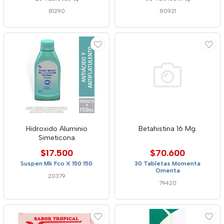
81290
80921
Hidroxido Aluminio
Betahistina 16 Mg.
Simeticona
$17.500
$70.600
Suspen Mk Fco X 150 150
30 Tabletas Momenta
Omenta
20379
79420