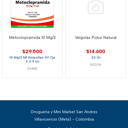
Metoclopramida 10 Mg/2
Velgolax Polvo Natural
$29.500
$14.600
10 Mg/2 Ml Ampollas Gf Cja
22 Gr
X X 5 Un
82006
56818
Drogueria y Mini Market San Andres
Villavicencio (Meta) - Colombia