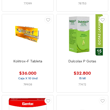
77099
78753
Kolitrox-F Tableta
Dulcolax P Gotas
$36.000
$32.800
Caja X 10 Und
15 Ml
79908
77472