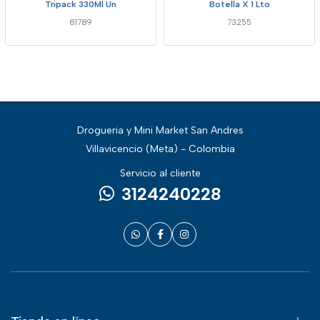
Tripack 330Ml Un
Botella X 1 Lto
81789
73255
Drogueria y Mini Market San Andres
Villavicencio (Meta) - Colombia
Servicio al cliente
3124240228