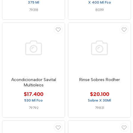
375 Ml
X 400 Ml Fco
79318
80119
Acondicionador Savital
Rinse Sobres Rodher
Multioleos
$17.400
$20.100
530 Ml Fco
Sobre X 30Ml
79792
79831