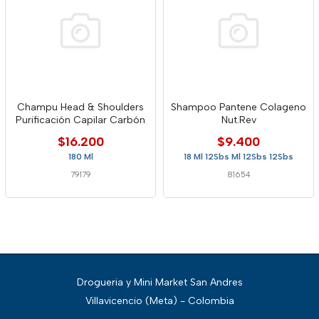
Champu Head & Shoulders
Shampoo Pantene Colageno
Purificación Capilar Carbón
Nut.Rev
$16.200
$9.400
180 Ml
18 Ml 12Sbs Ml 12Sbs 12Sbs
79179
81654
Drogueria y Mini Market San Andres
Villavicencio (Meta) - Colombia