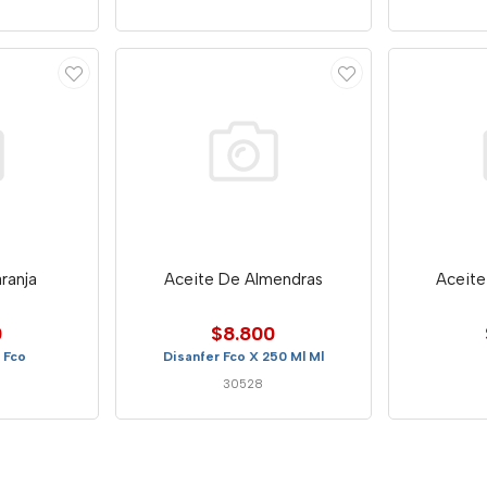
ranja
Aceite De Almendras
Aceite
0
$8.800
 Fco
Disanfer Fco X 250 Ml Ml
30528