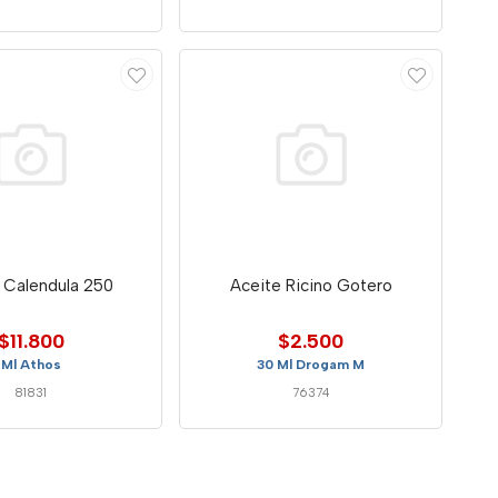
 Calendula 250
Aceite Ricino Gotero
$11.800
$2.500
Ml Athos
30 Ml Drogam M
81831
76374