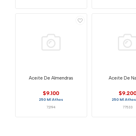
Aceite De Almendras
Aceite De Na
$9.100
$9.20
250 Ml Athos
250 Ml Athos
72194
77533