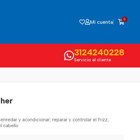
0
Mi cuenta
3124240228
Servicio al cliente
dher
senredar y acondicionar; reparar y controlar el frizz;
el cabello