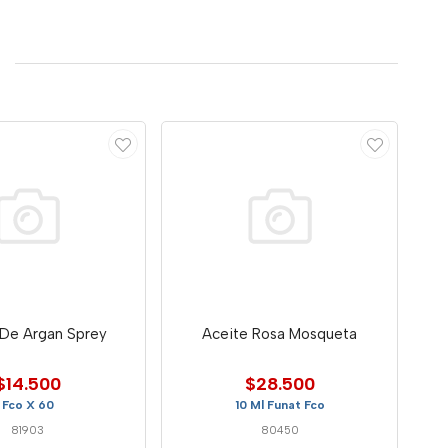
 De Argan Sprey
Aceite Rosa Mosqueta
$14.500
$28.500
Fco X 60
10 Ml Funat Fco
81903
80450