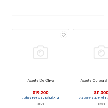
Aceite De Oliva
Aceite Corporal
$19.200
$11.00
Athos Fco X 30 Ml Ml X 12
Aguacate 275 Ml E 
71808
81653