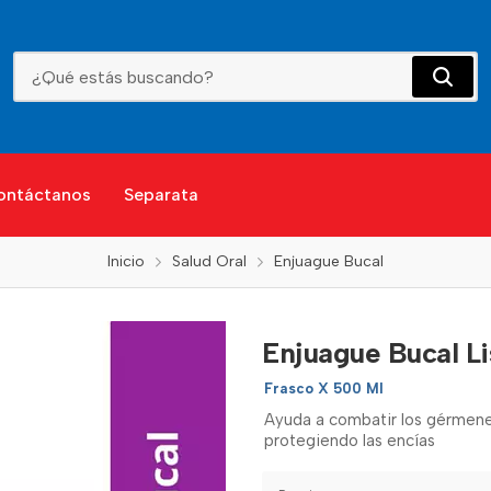
Enjuague Bucal Listerine Cuidado/Total
ontáctanos
Separata
Inicio
Salud Oral
Enjuague Bucal
Enjuague Bucal Li
Frasco X 500 Ml
Ayuda a combatir los gérmenes
protegiendo las encías