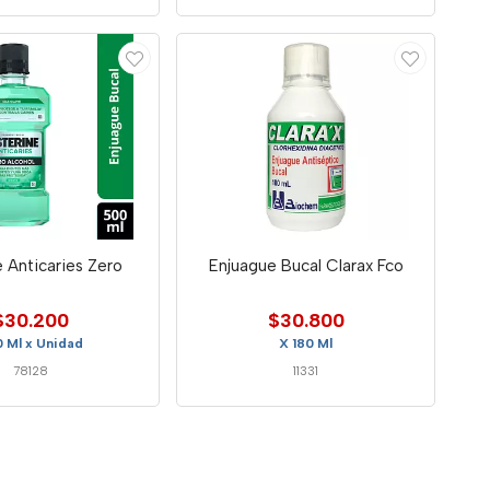
e Anticaries Zero
Enjuague Bucal Clarax Fco
$30.200
$30.800
 Ml x Unidad
X 180 Ml
78128
11331