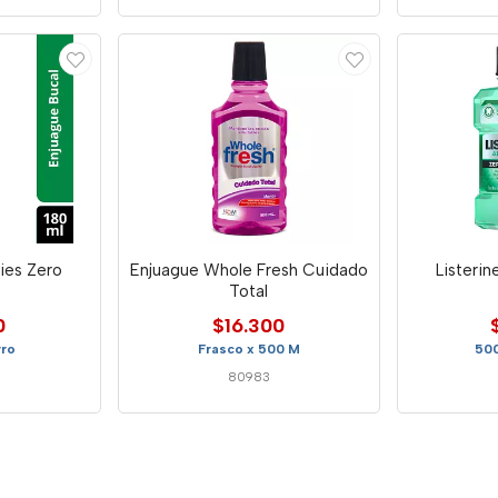
ries Zero
Enjuague Whole Fresh Cuidado
Listerin
Total
0
$16.300
rro
Frasco x 500 M
500
80983