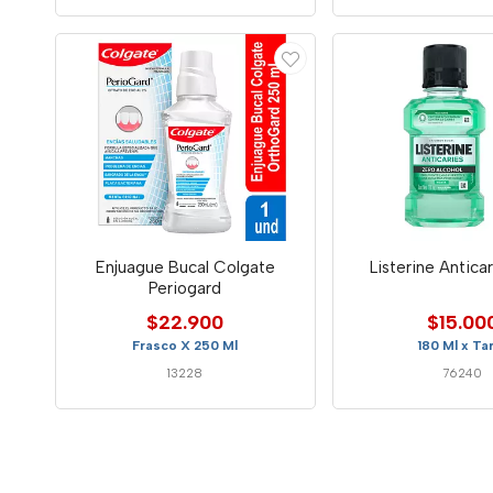
Enjuague Bucal Colgate
Listerine Antica
Periogard
$22.900
$15.00
Frasco X 250 Ml
180 Ml x Ta
13228
76240