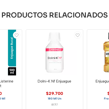
PRODUCTOS RELACIONADOS
isterine
Dolni-K Nf Enjuague
Enjuagu
t
0
$29.700
0 Ml
180 Ml Un
Fra
81717