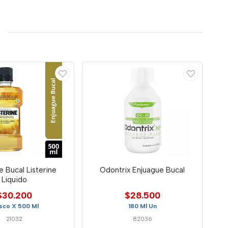
e Bucal Listerine
Odontrix Enjuague Bucal
Liquido
$30.200
$28.500
sco X 500 Ml
180 Ml Un
21032
82036